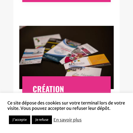
CRÉATION
PUBLICITAIRE À
Ce site dépose des cookies sur votre terminal lors de votre
visite. Vous pouvez accepter ou refuser leur dépôt.
ESCH-SUR-ALZETTE :
En savoir plus
J'accepte
Je refuse
POUR UNE