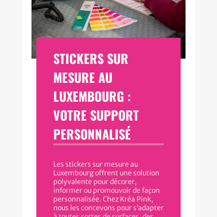
STICKERS SUR
MESURE AU
LUXEMBOURG :
VOTRE SUPPORT
PERSONNALISÉ
Les stickers sur mesure au
Luxembourg offrent une solution
polyvalente pour décorer,
informer ou promouvoir de façon
personnalisée. Chez Kréa Pink,
nous les concevons pour s’adapter
à toutes sortes de surfaces, des