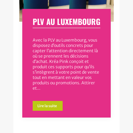
PLV AU LUXEMBOURG
Avec la PLV au Luxembourg, vous
disposez d’outils concrets pour
capter l’attention directement là
où se prennent les décisions
d’achat. Kréa Pink conçoit et
produit ces supports pour qu’ils
s’intègrent à votre point de vente
tout en mettant en valeur vos
produits ou promotions. Attirer
et...
Lire la suite