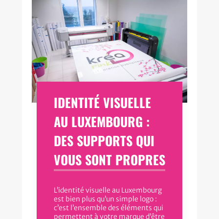
IDENTITÉ VISUELLE
AU LUXEMBOURG :
DES SUPPORTS QUI
VOUS SONT PROPRES
L’identité visuelle au Luxembourg
est bien plus qu’un simple logo :
c’est l’ensemble des éléments qui
permettent à votre marque d’être