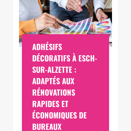
ADHÉSIFS
DÉCORATIFS À ESCH-
SUR-ALZETTE :
ADAPTÉS AUX
RÉNOVATIONS
RAPIDES ET
ÉCONOMIQUES DE
BUREAUX