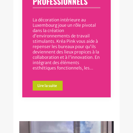
PROFESSIONNELS
La décoration intérieure au
Luxembourg joue un rôle pivotal
dans la création
d'environnements de travail
stimulants. Kréa Pink vous aide à
repenser les bureaux pour qu'ils
deviennent des lieux propices à la
collaboration et à l'innovation. En
intégrant des éléments
esthétiques fonctionnels, les...
Lire la suite