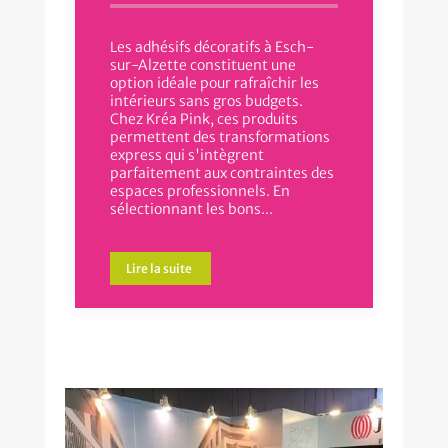
Les adhésifs décoratifs à Esch-
sur-Alzette constituent une
option idéale pour rafraîchir les
intérieurs sans gros budgets.
Chez Kréa Pink, ces produits
permettent des transformations
express qui s'intègrent
parfaitement aux contraintes des
espaces professionnels. En
sélectionnant les bons...
Lire la suite