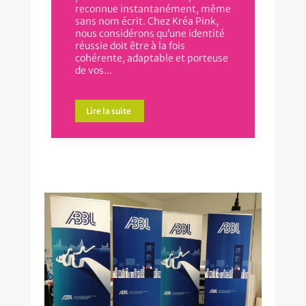
reconnue instantanément, même
sans nom écrit. Chez Kréa Pink,
nous considérons qu’une identité
réussie doit être à la fois
cohérente, adaptable et porteuse
de vos...
Lire la suite