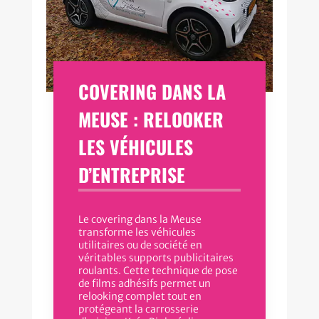
COVERING DANS LA
MEUSE : RELOOKER
LES VÉHICULES
D’ENTREPRISE
Le covering dans la Meuse
transforme les véhicules
utilitaires ou de société en
véritables supports publicitaires
roulants. Cette technique de pose
de films adhésifs permet un
relooking complet tout en
protégeant la carrosserie