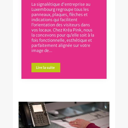
La signalétique d'entreprise au
Luxembourg regroupe tous les
panneaux, plaques, flèches et
indications qui facilitent
l’orientation des visiteurs dans
vos locaux. Chez Kréa Pink, nous
la concevons pour qu’elle soit à la
fois fonctionnelle, esthétique et
parfaitement alignée sur votre
image de...
Lire la suite