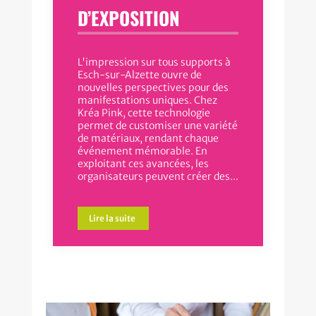
D’EXPOSITION
L'impression sur tous supports à
Esch-sur-Alzette ouvre de
nouvelles perspectives pour des
manifestations uniques. Chez
Kréa Pink, cette technologie
permet de customiser une variété
de matériaux, rendant chaque
événement mémorable. En
exploitant ces avancées, les
organisateurs peuvent créer des...
Lire la suite