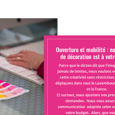
Ouverture et mobilité : n
de décoration est à vot
Parce que le dicton dit que l’ima
jamais de limites, nous voulons 
cette créativité sans réstrictio
déplaçons dans tout le Luxembour
et la France.
Et surtout, nous ajustons nos pre
demandes. Nous vous assur
communication adaptée selon vo
votre budget. Alors, que vo