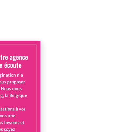
otre agence
re écoute
gination n’a
vous proposer
n. Nous nous
g, la Belgique
stations à vos
ons une
s besoins et
us soyez