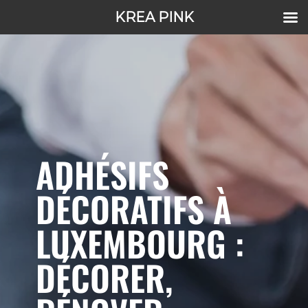
KREA PINK
ADHÉSIFS
DÉCORATIFS À
LUXEMBOURG :
DÉCORER,