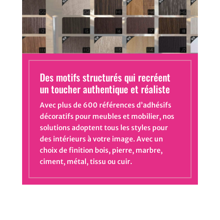
Des motifs structurés qui recréent
un toucher authentique et réaliste
Avec plus de 600 références d’adhésifs
décoratifs pour meubles et mobilier, nos
solutions adoptent tous les styles pour
des intérieurs à votre image. Avec un
choix de finition bois, pierre, marbre,
ciment, métal, tissu ou cuir.