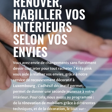
RÉNOVER,
HABILLER VOS
INTÉRIEURS
SELON VOS
ENVIES
Vous avez envie de changements sans forcément
devoir tout jeter pour tout racheter ? Kréa pink
vous aide à réaliser vos envies, grâce à notre
service de
recouvrement décoratif à
Luxembourg
. L’adhésif décoratif permet.
permet de donner une seconde jeunesse à votre
intérieur. Pour cela, nous avons au programme :
de la
rénovation de mobiliers
grâce à différentes
techniques, et de la décoration, le tout sur-