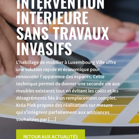
INTERVENTION
INTÉRIEURE
SANS TRAVAUX
INVASIFS
L’habillage de mobilier à Luxembourg Ville offre
une solution rapide et économique pour
renouveler l’apparence des espaces. Cette
technique permet de donner une seconde vie aux
meubles existants tout en évitant les coûts et les
désagréments liés à un remplacement complet.
Kréa Pink propose des réalisations sur mesure
qui s’intègrent parfaitement aux ambiances
souhaitées par […]
RETOUR AUX ACTUALITÉS