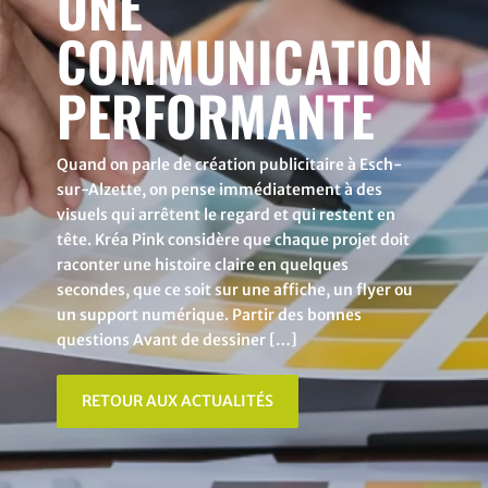
UNE
COMMUNICATION
PERFORMANTE
Quand on parle de création publicitaire à Esch-
sur-Alzette, on pense immédiatement à des
visuels qui arrêtent le regard et qui restent en
tête. Kréa Pink considère que chaque projet doit
raconter une histoire claire en quelques
secondes, que ce soit sur une affiche, un flyer ou
un support numérique. Partir des bonnes
questions Avant de dessiner […]
RETOUR AUX ACTUALITÉS