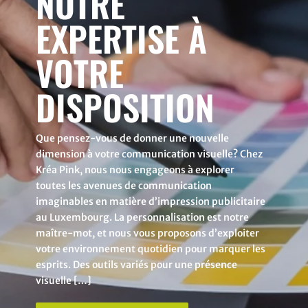
NOTRE
EXPERTISE À
VOTRE
DISPOSITION
Que pensez-vous de donner une nouvelle
dimension à votre communication visuelle? Chez
Kréa Pink, nous nous engageons à explorer
toutes les avenues de communication
imaginables en matière d’impression publicitaire
au Luxembourg. La personnalisation est notre
maître-mot, et nous vous proposons d’exploiter
votre environnement quotidien pour marquer les
esprits. Des outils variés pour une présence
visuelle […]